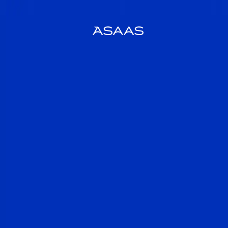
Deixa que a gente cuida da
parte chata
Aproveite seu bônus de R$ 50,00,
otimize seu tempo e fature mais
com o Asaas.